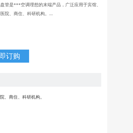
管是***空调理想的末端产品，广泛应用于宾馆、
医院、商住、科研机构。...
即订购
院、商住、科研机构。