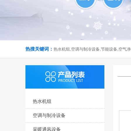
热搜关键词：
热水机组,空调与制冷设备,节能设备,空气
热水机组
空调与制冷设备
采暖通风设备