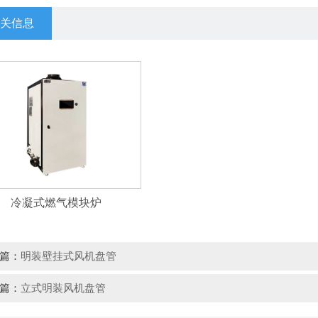
关信息
冷凝式燃气模块炉
篇：
明装壁挂式风机盘管
篇：
立式明装风机盘管