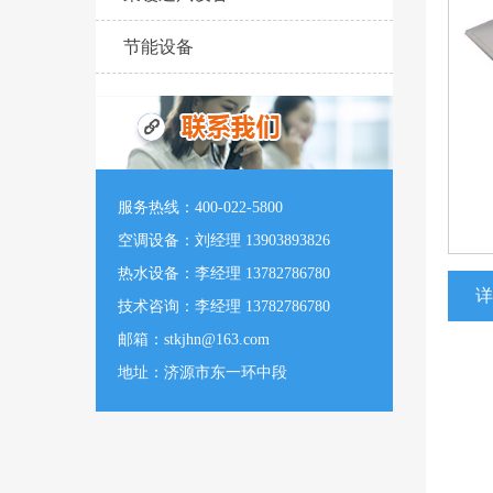
节能设备
服务热线：400-022-5800
空调设备：刘经理 13903893826
热水设备：李经理 13782786780
详
技术咨询：李经理 13782786780
邮箱：stkjhn@163.com
风
地址：济源市东一环中段